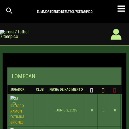
Ir
Mai
al
EL MEJOR TORNEO DE FUTBOL 7 DE TAMPICO
Men
contenido
LOMECAN
JUGADOR
CLUB
FECHA DE NACIMIENTO
APA
RICARDO
JUNIO 2, 2025
0
0
0
RAMON
ESTRADA
BRIONES