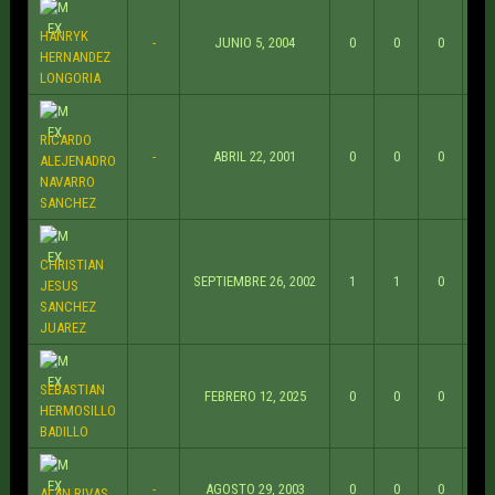
HANRYK
-
JUNIO 5, 2004
0
0
0
HERNANDEZ
LONGORIA
RICARDO
-
ABRIL 22, 2001
0
0
0
ALEJENADRO
NAVARRO
SANCHEZ
CHRISTIAN
SEPTIEMBRE 26, 2002
1
1
0
JESUS
SANCHEZ
JUAREZ
SEBASTIAN
FEBRERO 12, 2025
0
0
0
HERMOSILLO
BADILLO
-
AGOSTO 29, 2003
0
0
0
ALAN RIVAS