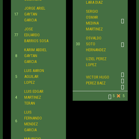
LARA DIAZ
JORGE ARIEL
SERGIO
17
GAYTAN
OSMAR
GARCIA
MEDINA
JOSE
MARTINEZ
77
EDUARDO
OSVALDO
BARRIOS SOSA
30
SOTO
KARIM ABDIEL
HERNANDEZ
8
GAYTAN
UZIEL PEREZ
GARCIA
LOPEZ
LUIS AARON
5
AGUILAR
VICTOR HUGO
LOPEZ
PEREZ BAEZ
LUIS EDGAR
5
5
4
MARTINEZ
TERAN
LUIS
FERNANDO
6
MENDEZ
GARCIA
MAURICIO