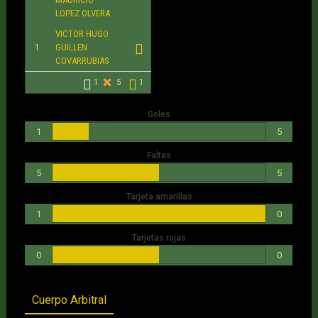
LOPEZ OLVERA
VICTOR HUGO
1
GUILLEN
COVARRUBIAS
1
5
1
Goles
1
5
Faltas
5
5
Tarjeta amarillas
1
0
Tarjetas rojas
0
0
Cuerpo Arbitral