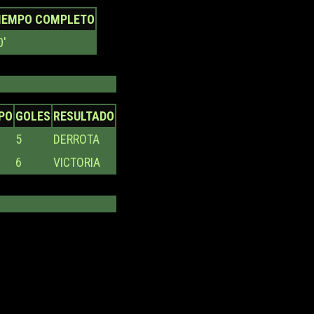
IEMPO COMPLETO
0'
PO
GOLES
RESULTADO
5
DERROTA
6
VICTORIA