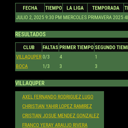
FECHA
TIEMPO
LA LIGA
TEMPORADA
T
JULIO 2, 2025
9:30 PM
MIERCOLES
PRIMAVERA 2025
4
RESULTADOS
CLUB
FALTAS
PRIMER TIEMPO
SEGUNDO TIEM
VILLAQUPER
0/3
4
1
BOCA
1/3
3
3
VILLAQUPER
AXEL FERNANDO RODRIGUEZ LUGO
CHRISTIAN YAHIR LOPEZ RAMIREZ
CRISTIAN JOSUE MENDEZ GONZALEZ
FRANCO YERAY ARAUJO RIVERA