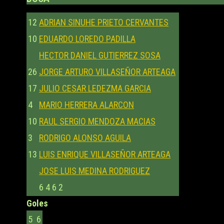
12
ADRIAN SINUHE PRIETO CERVANTES
10
EDUARDO LOREDO PADILLA
HECTOR DANIEL GUTIERREZ SOSA
26
JORGE ARTURO VILLASEÑOR ARTEAGA
17
JULIO CESAR LEDEZMA GARCIA
4
MARIO HERRERA ALARCON
10
RAUL SERGIO MENDOZA MACIAS
3
RODRIGO ALONSO AGUILA
13
LUIS ENRIQUE VILLASEÑOR ARTEAGA
JOSE LUIS MEDINA RODRIGUEZ
6
4
6
2
Goles
5
6