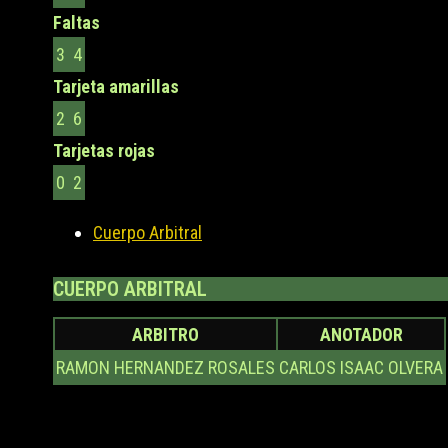
Faltas
3
4
Tarjeta amarillas
2
6
Tarjetas rojas
0
2
Cuerpo Arbitral
CUERPO ARBITRAL
ARBITRO
ANOTADOR
RAMON HERNANDEZ ROSALES
CARLOS ISAAC OLVERA