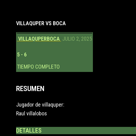
VILLAQUPER VS BOCA
VILLAQUPER
BOCA
JULIO 2, 2025
5
-
6
TIEMPO COMPLETO
RESUMEN
Jugador de villaquper:
Raul villalobos
DETALLES