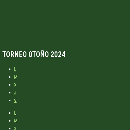
TORNEO OTOÑO 2024
L
M
X
J
V
L
M
X