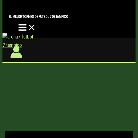
Main
Buscar..
Ir
Menu
al
EL MEJOR TORNEO DE FUTBOL 7 DE TAMPICO
contenido