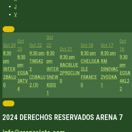
J
V
Oct
Oct
Oct
Oct 29
Oct 22
22
Oct 18
Oct 17
23
Oct 21
16
8:30
9:30 pm
8:30
8:30 pm
8:30 pm
8:30
8:30 pm
9:30
pm
TMS42
pm
CHELSEA
RM
pm
BACBLUE
pm
INTER
2
INTER
2
LE
DINOVAC
EGSA
2
PROCLIN
EGSA
2
BALU
(2)
BALU
5
NEW
FRANCE
2
VODKA
3
ATV
0
4
KL2
0
2 (3)
KIDS
0
1
4
2
1
2024 DERECHOS RESERVADOS ARENA 7