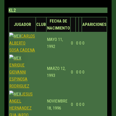
KL2
FECHA DE
JUGADOR
CLUB
APARICIONES
NACIMIENTO
CARLOS
MAYO 11,
ALBERTO
0
0
0
0
1992
SOSA CADENA
ENRIQUE
MARZO 12,
GIOVANNI
0
0
0
0
1993
ESPINOSA
RODRIGUEZ
JESUS
ANGEL
NOVIEMBRE
0
0
0
0
HERNANDEZ
18, 1996
GUAJARDO