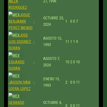
MEZA
27, 1996
RODRIGUEZ
JOSUE
OCTUBRE 23,
BENJAMIN
-
1
0
0
7
2024
PEREZ MENDO
JOSE
AGOSTO 15,
LUIS GODINEZ
-
11
1
1
9
1993
DURAN
AGOSTO 7,
EDUARDO
-
10
2
0
10
2024
DURAN
ENERO 15,
JASSON IVAN
-
2
0
0
11
1993
LOERA LOPEZ
GERARDO
OCTUBRE 4,
0
0
0
11