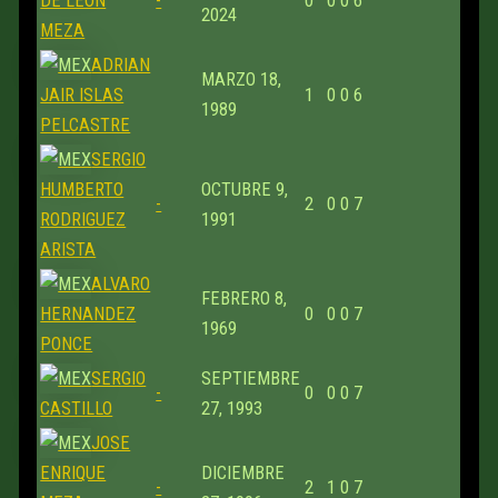
DE LEON
-
0
0
0
6
2024
MEZA
ADRIAN
MARZO 18,
JAIR ISLAS
1
0
0
6
1989
PELCASTRE
SERGIO
HUMBERTO
OCTUBRE 9,
-
2
0
0
7
RODRIGUEZ
1991
ARISTA
ALVARO
FEBRERO 8,
HERNANDEZ
0
0
0
7
1969
PONCE
SERGIO
SEPTIEMBRE
-
0
0
0
7
CASTILLO
27, 1993
JOSE
ENRIQUE
DICIEMBRE
-
2
1
0
7