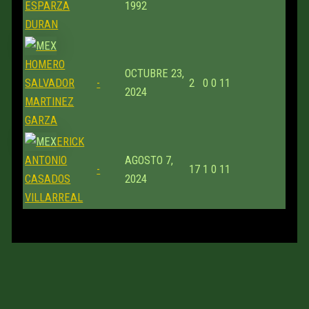
ESPARZA
1992
DURAN
HOMERO
OCTUBRE 23,
SALVADOR
-
2
0
0
11
2024
MARTINEZ
GARZA
ERICK
ANTONIO
AGOSTO 7,
-
17
1
0
11
CASADOS
2024
VILLARREAL