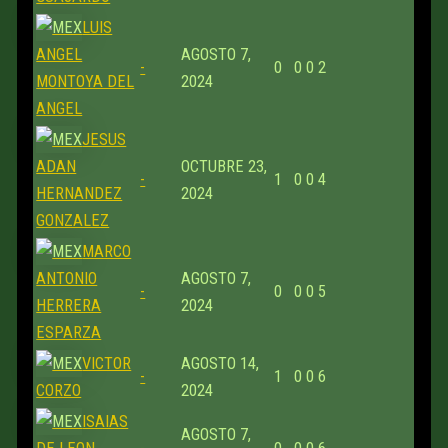
LUIS
ANGEL
AGOSTO 7,
-
0
0
0
2
MONTOYA DEL
2024
ANGEL
JESUS
ADAN
OCTUBRE 23,
-
1
0
0
4
HERNANDEZ
2024
GONZALEZ
MARCO
ANTONIO
AGOSTO 7,
-
0
0
0
5
HERRERA
2024
ESPARZA
VICTOR
AGOSTO 14,
-
1
0
0
6
CORZO
2024
ISAIAS
AGOSTO 7,