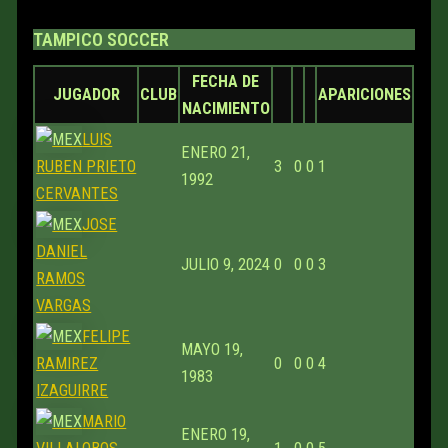
TAMPICO SOCCER
FECHA DE
JUGADOR
CLUB
APARICIONES
NACIMIENTO
LUIS
ENERO 21,
RUBEN PRIETO
3
0
0
1
1992
CERVANTES
JOSE
DANIEL
JULIO 9, 2024
0
0
0
3
RAMOS
VARGAS
FELIPE
MAYO 19,
RAMIREZ
0
0
0
4
1983
IZAGUIRRE
MARIO
ENERO 19,