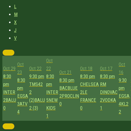
L
M
X
J
V
Oct
Oct
Oct
Oct 29
Oct 22
22
Oct 18
Oct 17
23
Oct 21
16
8:30
9:30 pm
8:30
8:30 pm
8:30 pm
8:30
8:30 pm
9:30
pm
TMS42
pm
CHELSEA
RM
pm
BACBLUE
pm
INTER
2
INTER
2
LE
DINOVAC
EGSA
2
PROCLIN
EGSA
2
BALU
(2)
BALU
5
NEW
FRANCE
2
VODKA
3
ATV
0
4
KL2
0
2 (3)
KIDS
0
1
4
2
1