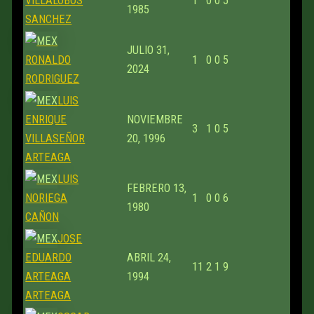
VILLALOBOS
1
0
0
5
1985
SANCHEZ
JULIO 31,
RONALDO
1
0
0
5
2024
RODRIGUEZ
LUIS
ENRIQUE
NOVIEMBRE
3
1
0
5
VILLASEÑOR
20, 1996
ARTEAGA
LUIS
FEBRERO 13,
NORIEGA
1
0
0
6
1980
CAÑON
JOSE
EDUARDO
ABRIL 24,
11
2
1
9
ARTEAGA
1994
ARTEAGA