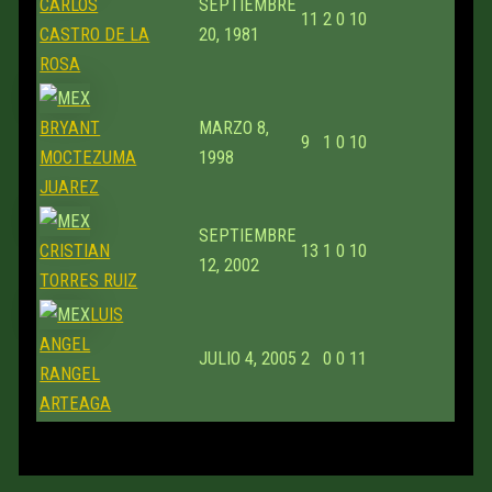
CARLOS
SEPTIEMBRE
11
2
0
10
CASTRO DE LA
20, 1981
ROSA
BRYANT
MARZO 8,
9
1
0
10
MOCTEZUMA
1998
JUAREZ
SEPTIEMBRE
CRISTIAN
13
1
0
10
12, 2002
TORRES RUIZ
LUIS
ANGEL
JULIO 4, 2005
2
0
0
11
RANGEL
ARTEAGA