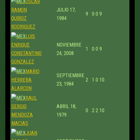
OSCAR
RAMON
JULIO 17,
9
0
0
9
QUIROZ
1984
RODRIGUEZ
LUIS
ENRIQUE
NOVIEMBRE
1
0
0
9
CONSTANTINO
24, 2008
GONZALEZ
MARIO
SEPTIEMBRE
HERRERA
2
1
0
10
23, 1984
ALARCON
RAUL
SERGIO
ABRIL 18,
0
2
2
10
MENDOZA
1979
MACIAS
JUAN