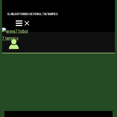
Main
Buscar..
Ir
Menu
al
EL MEJOR TORNEO DE FUTBOL 7 DE TAMPICO
contenido