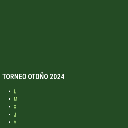
TORNEO OTOÑO 2024
L
M
X
J
V