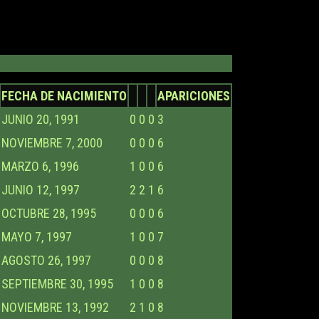
FECHA DE NACIMIENTO
APARICIONES
JUNIO 20, 1991
0
0
0
3
NOVIEMBRE 7, 2000
0
0
0
6
MARZO 6, 1996
1
0
0
6
JUNIO 12, 1997
2
2
1
6
OCTUBRE 28, 1995
0
0
0
6
MAYO 7, 1997
1
0
0
7
AGOSTO 26, 1997
0
0
0
8
SEPTIEMBRE 30, 1995
1
0
0
8
NOVIEMBRE 13, 1992
2
1
0
8