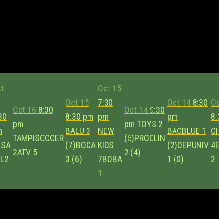
ct
Oct 15
6
Oct 15
7:30
Oct 14
8:30
Oc
Oct 16
8:30
Oct 14
9:30
30
8:30 pm
pm
pm
8:
pm
pm
TOYS
2
m
BALU
3
NEW
BACBLUE
1
C
TAMPISOCCER
(5)
PROCLIN
GSA
(7)
BOCA
KIDS
(2)
DEPUNIV
4
2
ATV
5
2 (4)
KL2
3 (6)
7
BOBA
1 (0)
2
1