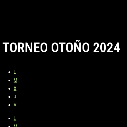
TORNEO OTOÑO 2024
L
M
X
J
V
L
M