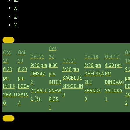
X
J
V
Oct
Oct
Oct
O
Oct 22
22
Oct 18
Oct 17
29
23
Oct 21
1
9:30 pm
8:30
8:30 pm
8:30 pm
8:30
8:30
8:30 pm
9:
TMS42
pm
CHELSEA
RM
pm
pm
BACBLUE
p
2
INTER
2
LE
DINOVAC
INTER
EGSA
2
PROCLIN
E
(2)
BALU
5
NEW
FRANCE
2
VODKA
2
BALU
3
ATV
0
4
2 (3)
KIDS
0
1
0
4
2
1