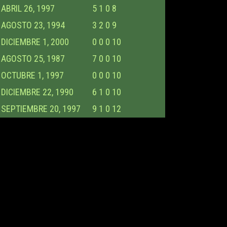
ABRIL 26, 1997
5
1
0
8
AGOSTO 23, 1994
3
2
0
9
DICIEMBRE 1, 2000
0
0
0
10
AGOSTO 25, 1987
7
0
0
10
OCTUBRE 1, 1997
0
0
0
10
DICIEMBRE 22, 1990
6
1
0
10
SEPTIEMBRE 20, 1997
9
1
0
12